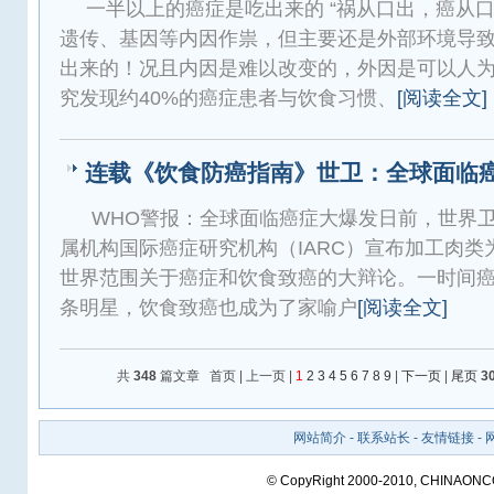
一半以上的癌症是吃出来的 “祸从口出，癌从
遗传、基因等内因作祟，但主要还是外部环境导
出来的！况且内因是难以改变的，外因是可以人
究发现约40%的癌症患者与饮食习惯、
[阅读全文]
连载《饮食防癌指南》世卫：全球面临
WHO警报：全球面临癌症大爆发日前，世界卫
属机构国际癌症研究机构（IARC）宣布加工肉类
世界范围关于癌症和饮食致癌的大辩论。一时间
条明星，饮食致癌也成为了家喻户
[阅读全文]
共
348
篇文章 首页 | 上一页 |
1
2
3
4
5
6
7
8
9
|
下一页
|
尾页
3
网站简介
-
联系站长
-
友情链接
-
© CopyRight 2000-2010, CHINAON