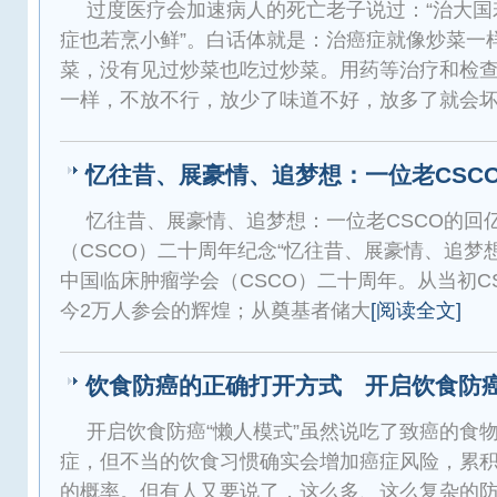
过度医疗会加速病人的死亡老子说过：“治大国
症也若烹小鲜”。白话体就是：治癌症就像炒菜一
菜，没有见过炒菜也吃过炒菜。用药等治疗和检
一样，不放不行，放少了味道不好，放多了就会
忆往昔、展豪情、追梦想：一位老CSC
忆往昔、展豪情、追梦想：一位老CSCO的回
（CSCO）二十周年纪念“忆往昔、展豪情、追梦想
中国临床肿瘤学会（CSCO）二十周年。从当初C
今2万人参会的辉煌；从奠基者储大
[阅读全文]
饮食防癌的正确打开方式 开启饮食防
开启饮食防癌“懒人模式”虽然说吃了致癌的食
症，但不当的饮食习惯确实会增加癌症风险，累
的概率。但有人又要说了，这么多、这么复杂的