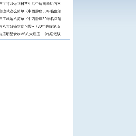
癌症可以做到日常生活中远离癌症的三
癌症就这么简单《中西肿瘤30年临症笔
癌症就这么简单《中西肿瘤30年临症笔
族八大致癌饮食习惯--《30年临症笔谈
抗癌明星食物VS八大癌症--《临症笔谈