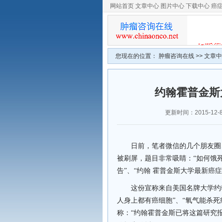
网站首页
文章中心
图片中心
下载中心
癌
您现在的位置：
肿瘤咨询在线
>>
文章中
约翰霍普金斯
更新时间：2015-12-8 
日前，笔者
微信
的几个朋友圈
被刷屏
，题目非常吸睛：
“如何饿
告”
、
“
约翰
霍普金斯大学
最新癌症
这
份宣称来自
美国名牌大学
约
人身上都有癌细胞”、
“氧气能杀死
称：“约翰霍普金斯已将这篇研究报告