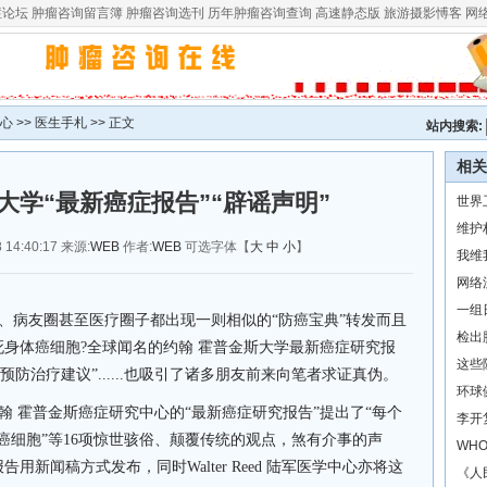
症论坛
肿瘤咨询留言簿
肿瘤咨询选刊
历年肿瘤咨询查询
高速静态版
旅游摄影愽客
网
心
>>
医生手札
>> 正文
站内搜索:
相关
大学“最新癌症报告”“辟谣声明”
世界
维护
14:40:17 来源:
WEB
作者:
WEB
可选字体【
大
中
小
】
我维
网络
一组
、病友圈甚至医疗圈子都出现
一则
相似的“防癌宝典”转发而且
检出
死身体癌细胞
?
全球闻名的约翰
霍普金斯大学最新癌症研究报
这些
预防治疗建议”
......也吸引了诸多朋友前来向笔者求证真伪。
环球
翰
霍普金斯癌症研究中心的“
最新癌症研究报告
”提出了“每个
李开
癌细胞”等16项惊世骇俗、颠覆传统的观点，煞有介事的声
WH
用新闻稿方式发布，同时Walter Reed 陆军医学中心亦将这
《人