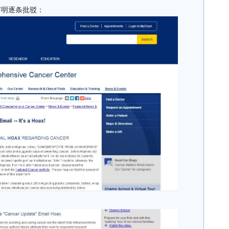
声明逐条批驳：