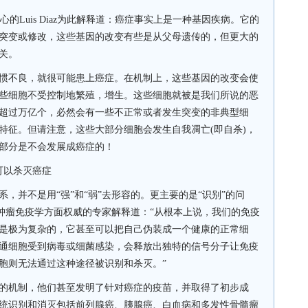
心的
Luis Diaz
为此解释道：癌症事实上是一种基因疾病。它的
突变或修改，这些基因的改变有些是从父母遗传的，但更大的
关。
惯不良，就很可能患上癌症。在机制上，这些基因的改变会使
些细胞不受控制地繁殖，增生。这些细胞就被是我们所说的恶
超过万亿个，必然会有一些不正常或者发生突变的非典型细
特征。但请注意，这些大部分细胞会发生自我凋亡
(
即自杀
)
，
部分是不会发展成癌症的！
可以杀灭癌症
，并不是用“强”和“弱”去形容的。更主要的是“识别”的问
肿瘤免疫学方面权威的专家解释道：“从根本上说，我们的免疫
是极为复杂的，它甚至可以把自己伪装成一个健康的正常细
通细胞受到病毒或细菌感染，会释放出独特的信号分子让免疫
胞则无法通过这种途径被识别和杀灭。”
的机制，他们甚至发明了针对癌症的疫苗，并取得了初步成
统识别和消灭包括前列腺癌、胰腺癌、白血病和多发性骨髓瘤