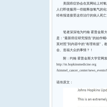
美国癌症协会在其网站上对氧
人们即使服用一些能释放氧气的化
经有报道接受这些治疗的病人死亡
笔者深深地为
约翰
霍普金斯
是：
“
最新癌症研究报告
”
的始作蛹
英对照”到内容中的“有理有据”
会、造福大众的事情？！
附：
约翰
霍普金斯
大学
官网
http://m.hopkinsmedicine.org
/kimmel_cancer_center/news_events/
谣传原文：