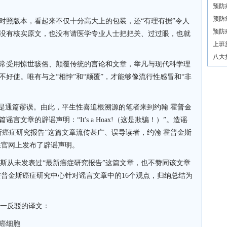
预防
预防
对照版本，看起来不仅十分高大上的包装，还
“有理有据”令人
预防
没有核实原文，也没有请医学专业人士把把关、过过眼，也就
上班
八大
常受用惊世骇俗、颠覆传统的言论和文章，举凡与现代科学理
好使。唯有与之“相悖”和“颠覆”，才能够像流行性感冒和“非
却是通篇谬误。由此，平生性喜追根溯源的笔者来到
约翰
霍普金
篇
谣言文章
的
辟谣声明
：“It's a Hoax!（这是欺骗！）”。造谣
新癌症研究报告
”这篇文章流传甚广
、误导读者
，约翰
霍普金斯
心在官网上发布了辟谣声明。
斯从未发表过“
最新癌症研究报告
”这篇文章，也不赞同该文章
霍普金斯癌症研究中心针对谣言文章中的
16个
观点，
归纳总结为
。
逐一
反驳的译文
：
癌细胞