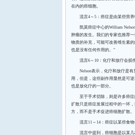
在内的癌细胞。
流言
4
～
5
：癌症是由某些营养
凯莫癌症中心的
William Nelso
肿瘤的发生。我们的专家也推荐一
物质的补充，可能可改善维生素的
也是没有任何作用的。”
流言
6
～
10
：化疗和放疗会损
Nelson
表示，化疗和放疗是有
用，但是，这些副作用显然是可逆
也是放化疗的一部分。
至于手术切除，则是许多癌症
扩散只是癌症发展过程中的一环，
方，而不是手术促进癌细胞扩散。
流言
11
～
14
：癌症以某些食物
流言中提到，癌细胞是以某几