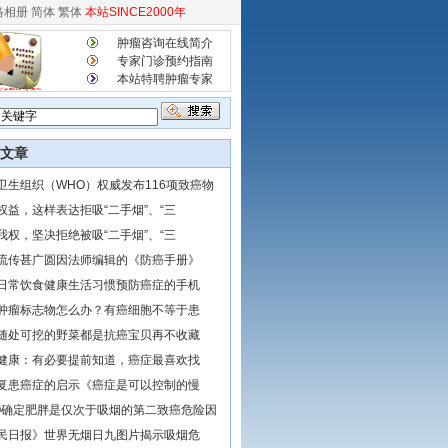
络相册
简体
繁体
本站SINCE2000年
肿瘤咨询在线简介
专家门诊预约指南
本站特聘肿瘤专家
文章
卫生组织（WHO）权威发布116项致癌物
权益，这样表达拒吸“二手烟”、“三
我权，坚决拒绝被吸“二手烟”、“三
流传甚广圆因法师编辑的《防癌手册》
日常饮食健康生活习惯预防癌症的手机
肿瘤标志物怎么办？有癌细胞不等于患
随处可挖的野菜都是抗癌宝贝再不收藏
健康：有必要提前知道，癌症最喜欢找
复患癌症的启示《癌症是可以控制的慢
O确定肥胖是仅次于吸烟的第二致癌危险因
民日报》世界无烟日九图片揭示吸烟危