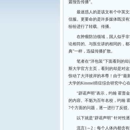
篇报告传播”。
最迷惑人的是该文有个中英文
信服
。更要命的是许多媒体既没有
纷纷进行了转载、传播。
在肿瘤防治领域，国人似乎非
论相符的、与医生讲的相同的，都不
典”一样，迅猛传播扩散。
笔者在“洋包装”下面看到的
斯大学
官方主页，
看到的却是对这
惊动了大洋彼岸的本尊！
由于“
最
大学的
Kimmel癌症综合研究中
“
辟谣声明
”
表示，约翰
霍普金
的内容。
不魁为百年名校，
约翰
7个方面的问题，逐一
进行了反驳
以下就是“
辟谣声明
” 针对性
流言
1
～
2
：每个人体内都含有