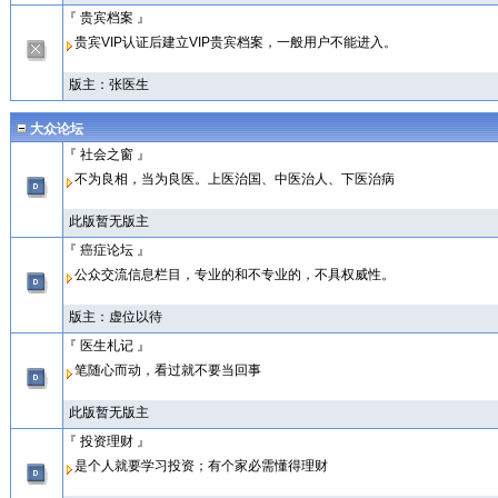
『 贵宾档案 』
贵宾VIP认证后建立VIP贵宾档案，一般用户不能进入。
版主：
张医生
大众论坛
『 社会之窗 』
不为良相，当为良医。上医治国、中医治人、下医治病
此版暂无版主
『 癌症论坛 』
公众交流信息栏目，专业的和不专业的，不具权威性。
版主：
虚位以待
『 医生札记 』
笔随心而动，看过就不要当回事
此版暂无版主
『 投资理财 』
是个人就要学习投资；有个家必需懂得理财