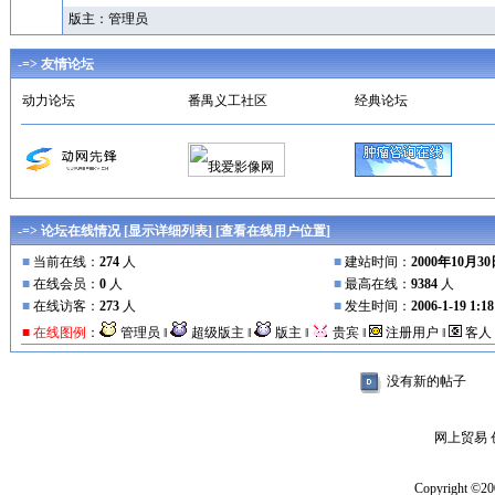
版主：
管理员
-=> 友情论坛
动力论坛
番禺义工社区
经典论坛
-=> 论坛在线情况 [
显示详细列表
] [
查看在线用户位置
]
■
当前在线：
274
人
■
建站时间：
2000年10月3
■
在线会员：
0
人
■
最高在线：
9384
人
■
在线访客：
273
人
■
发生时间：
2006-1-19 1:18
■ 在线图例
：
管理员 ‖
超级版主 ‖
版主 ‖
贵宾 ‖
注册用户 ‖
客人
没有新的帖子
网上贸易 
Copyright ©20