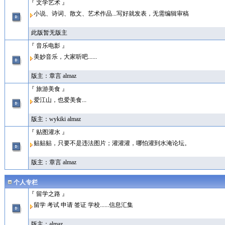
『 文学艺术 』
小说、诗词、散文、艺术作品...写好就发表，无需编辑审稿
此版暂无版主
『 音乐电影 』
美妙音乐，大家听吧......
版主：
章言
almaz
『 旅游美食 』
爱江山，也爱美食...
版主：
wykiki
almaz
『 贴图灌水 』
贴贴贴，只要不是违法图片；灌灌灌，哪怕灌到水淹论坛。
版主：
章言
almaz
个人专栏
『 留学之路 』
留学 考试 申请 签证 学校......信息汇集
版主：
almaz