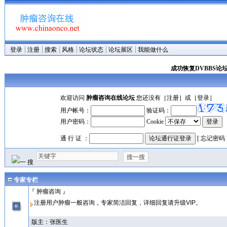
登录
注册
搜索
风格
论坛状态
论坛展区
我能做什么
成功恢复DVBBS论
欢迎访问
肿瘤咨询在线论坛
您还没有［
注册
］或［
登录
］
用户帐号：
验证码：
用户密码：
Cookie
通 行 证
：
[
忘记密码
专家专栏
『 肿瘤咨询 』
注册用户肿瘤一般咨询，专家简洁回复，详细回复请升级VIP。
版主：
张医生