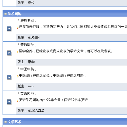
版主：
虚位
学术园地
『 肿瘤专业 』
癌魔尚未征服，同道仍需努力！让我们共同期望人类最终战胜癌症的一天
版主：
ADMIN
『 普通医学 』
医学全部，已经发表或尚未发表的学术文章，都可以在此发表。
版主：
康华
『 中医中药 』
中医治疗肿瘤之定位，中医治疗肿瘤之思路...
版主：
web
『 英语园地 』
英语学习园地:专业和非专业；口语和书本英语
版主：
ALMAZLZ
文学艺术