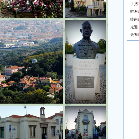
手把
吃遍
岭南
走遍
走遍