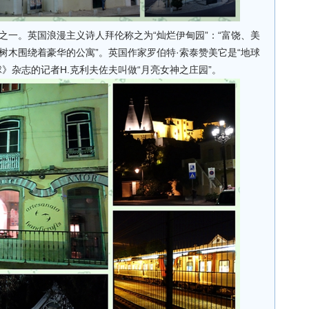
之一。英国浪漫主义诗人拜伦称之为“灿烂伊甸园”：“富饶、美
树木围绕着豪华的公寓”。英国作家罗伯特·索泰赞美它是“地球
》杂志的记者H.克利夫佐夫叫做“月亮女神之庄园”。