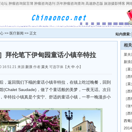
症论坛
肿瘤咨询留言簿
肿瘤咨询选刊
历年肿瘤咨询查询
高速静态版
旅游摄影愽客
网
心
>>
医疗新闻
>> 正文
站内搜索:
相关
］拜伦笔下伊甸园童话小镇辛特拉
菜夫
新浪
16:51:21 来源:
新浪
作者:
菜夫
可选字体【
大
中
小
】
［菜
［西
后，返回我们下榻的童话小镇辛特拉，在镇上吃过晚餐，回到
［菜
halet Saudade)，做了个童话般的美梦，一夜无话。次日
［西
，辛特拉小镇真是个安宁、舒适的童话小镇，一早一晚漫步小
［西
《张
［西
西葡
20