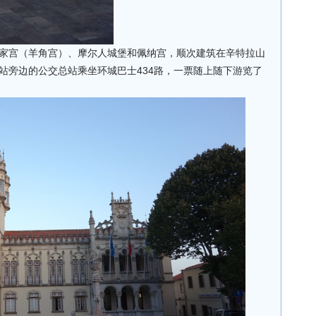
家宫（羊角宫）、摩尔人城堡和佩纳宫，顺次建筑在辛特拉山
站旁边的公交总站乘坐环城巴士434路，一票随上随下游览了