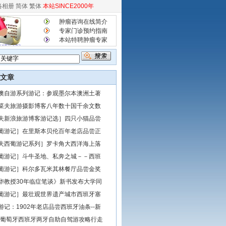
络相册
简体
繁体
本站SINCE2000年
肿瘤咨询在线简介
专家门诊预约指南
本站特聘肿瘤专家
文章
澳自游系列游记：参观墨尔本澳洲土著
菜夫旅游摄影博客八年数十国千余文数
夫新浪旅游博客游记选］四只小猫品尝
葡游记］在里斯本贝伦百年老店品尝正
夫西葡游记系列］罗卡角大西洋海上落
葡游记］斗牛圣地、私奔之城－－西班
葡游记］科尔多瓦米其林餐厅品尝金奖
华教授30年临症笔谈》新书发布大学同
葡游记］最壮观世界遗产城市西班牙塞
游记：1902年老店品尝西班牙油条--新
14葡萄牙西班牙两牙自助自驾游攻略行走