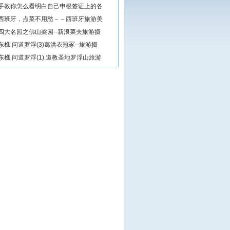
手教你怎么看明白自己申根签证上的各
西班牙，点菜不用愁－－西班牙旅游美
四大名园之佛山梁园--新浪菜夫旅游摄
东樵 问道罗浮(3)葛洪衣冠冢--旅游摄
东樵 问道罗浮(1).道教圣地罗浮山旅游