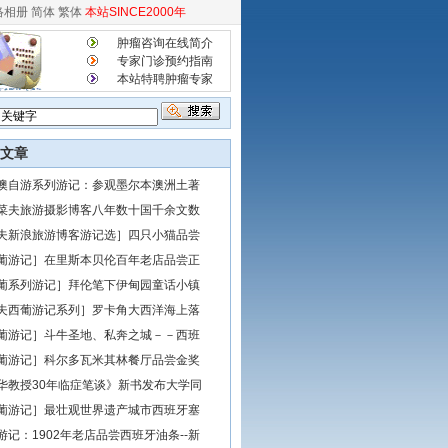
络相册
简体
繁体
本站SINCE2000年
肿瘤咨询在线简介
专家门诊预约指南
本站特聘肿瘤专家
文章
澳自游系列游记：参观墨尔本澳洲土著
菜夫旅游摄影博客八年数十国千余文数
夫新浪旅游博客游记选］四只小猫品尝
葡游记］在里斯本贝伦百年老店品尝正
葡系列游记］拜伦笔下伊甸园童话小镇
夫西葡游记系列］罗卡角大西洋海上落
葡游记］斗牛圣地、私奔之城－－西班
葡游记］科尔多瓦米其林餐厅品尝金奖
华教授30年临症笔谈》新书发布大学同
葡游记］最壮观世界遗产城市西班牙塞
游记：1902年老店品尝西班牙油条--新