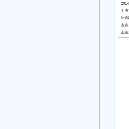
20
手把
吃遍
走遍
走遍