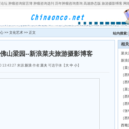
症论坛
肿瘤咨询留言簿
肿瘤咨询选刊
历年肿瘤咨询查询
高速静态版
旅游摄影愽客
网
心
>>
文化艺术
>> 正文
站内搜索:
相关
佛山梁园--新浪菜夫旅游摄影博客
菜夫
新浪
13:43:27 来源:
新浪
作者:
菜夫
可选字体【
大
中
小
】
［菜
［西
［西
［菜
［西
［西
《张
［西
西葡