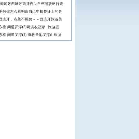
14葡萄牙西班牙两牙自助自驾游攻略行走
手教你怎么看明白自己申根签证上的各
西班牙，点菜不用愁－－西班牙旅游美
东樵 问道罗浮(3)葛洪衣冠冢--旅游摄
东樵 问道罗浮(1).道教圣地罗浮山旅游