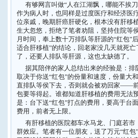
有够网言叫做“人在江湖飘，哪能不挨刀
作为病人时，也同样是过度医疗和经济医
位亲戚，晚期肝癌肝硬化，根本没有肝移
生大忽悠，拒绝了笔者劝阻，坚持住院等
月时间，奉上数十万排队等肝源的“红包”
适合肝移植”的结论，回老家没几天就死亡
了，还要人排队等肝源，这也太缺德了。
据其陪伴的家人总结出来的经验是：排
取决于你送“红包”的份量和速度，份量大
直排队等侯下去，否则就会被劝回家――
包要等得起。谁都知道肝移植的费用无法
是：台下送“红包”打点的费用，要高于台
费用，前者无上限。
有肝移植的医院都车水马龙、门庭若市
群效应。笔者有一位朋友，送了万元“红包