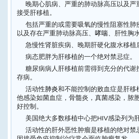
晚期心肌病、严重的肺动脉高压以及严
接受肝移植。
包括严重的或需要吸氧的慢性阻塞性肺
以及存在严重肺动脉高压、
哮喘
、肝性胸
急慢性肾脏疾病、晚期肝硬化腹水移植
病态肥胖为肝移植的一个绝对禁忌症。
糖尿病病人肝移植前需得到充分的代谢
存病。
活动性
肺炎
和不能控制的败血症是肝移
他感染如菌血症，骨髓炎，真菌感染，脓
好控制。
HIV
美国绝大多数移植中心把
感染列为
活动性的肝外恶性肿瘤是移植的绝对禁
因接受免疫抑制治疗常会面临肿瘤复发。