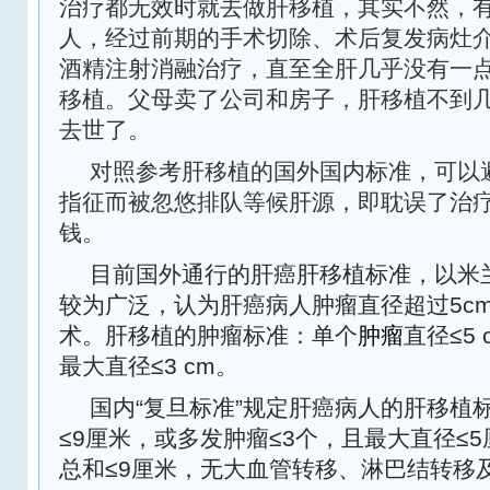
治疗都无效时就去做肝移植，其实不然，
人，经过前期的手术切除、术后复发病灶
酒精注射消融治疗，直至全肝几乎没有一
移植。父母卖了公司和房子，肝移植不到
去世了。
对照参考肝移植的国外国内标准，可以
指征而被忽悠排队等候肝源，即耽误了治
钱。
目前国外通行的肝癌肝移植标准，以米
5c
较为广泛，认为肝癌病人肿瘤直径超过
≤5 
术。肝移植的肿瘤标准：单个
肿瘤
直径
≤3 cm
最大直径
。
“
”
国内
复旦标准
规定肝癌病人的肝移植
≤9
≤3
≤5
厘米，或多发肿瘤
个，且最大直径
≤9
总和
厘米，无大血管转移、淋巴结转移