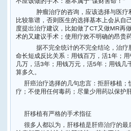
不应该做的手术：基本属于“谋财害命！”
肿瘤治疗的咨询，应该选择与医疗利
比较靠谱，否则医生的选择基本上会从自
CT
MR
度提出治疗建议，比如做了
又做
再
术的又建议手术；使用疗效不明确的昂贵
据不完全统计的不完全结论，治疗肝
1
命长短成反比关系：用钱百万，活
年；用
3
5
几万，活
年；用钱万元，活
年；用钱几
算多久。
肝癌治疗选择的几句忠言：拒肝移植；
疗；不使用任何毒药；尽量少用药以保护
肝移植有严格的手术指征
很多人都以为，肝移植是肝癌治疗的最