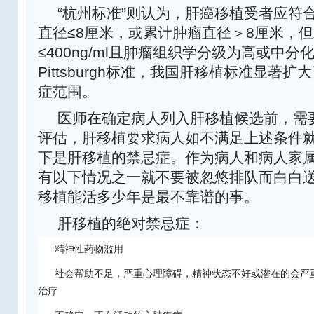
“
”
杭州标准
则认为，肝癌移植受者应符
≤8
8
直径
厘米，或累计肿瘤直径＞
厘米，但
≤400ng/ml
且肿瘤组织学分级为高或中分
Pittsburgh
标准，我国肝移植标准显著扩大
症范围。
医师在确定病人列入肝移植候选前，需
评估，肝移植要求病人如不满足上述条件
下是肝移植的禁忌症。作为病人和病人家
有以下情况之一就不要被忽悠排队而白白
移植能活多少年是最不靠谱的事。
肝移植的绝对禁忌症：
精神性药物滥用
社会帮助不足，严重心理障碍，精神状态不好或潜在的会严
治疗