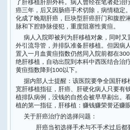
了肝移植肝胆外科。病人曾经在笔者处治
癌三年，后又因肠癌手术切除，病情稳定
化成了晚期肝癌，巨块型肝癌肝门和腹腔
脉和下腔静脉侵犯，重度阻塞性黄疸。
病人入院即被列为肝移植对象，同时又
外引流导管，并排队准备肝移植。但因病
300
置入一月血黄疸指数仍然同入院前都在
绝肝移植，自动出院到本科中西医结合治
100
黄疸指数降到
以下。
据内部人士提醒：该医院要争全国肝移
宽肝移植指征，肝癌、肝硬化病人只要有
植排队病例，没钱的自然会被早早剔出。
植的第一指征，肝移植：赚钱赚荣誉还赚
关于肝癌治疗的选择问题：
肝癌当初选择手术与不手术过后都要