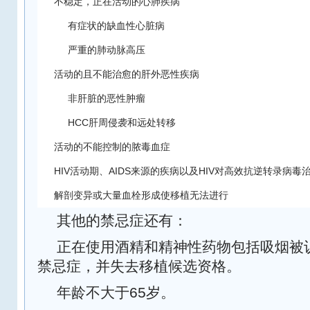
不稳定，正在活动的心肺疾病
有症状的缺血性心脏病
严重的肺动脉高压
活动的且不能治愈的肝外恶性疾病
非肝脏的恶性肿瘤
HCC
肝周侵袭和远处转移
活动的不能控制的脓毒血症
HIV
AIDS
HIV
活动期、
来源的疾病以及
对高效抗逆转录病毒
解剖变异或大量血栓形成使移植无法进行
其他的禁忌症还有：
正在使用酒精和精神性药物包括吸烟被
禁忌症，并失去移植候选资格。
65
年龄不大于
岁。