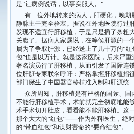
是“让病例说话，以事实服人。”
有一位外地转来的病人，肝硬化，晚期
静脉主干完全栓塞。据说在外地医院行过
发现不适宜行肝移植，于是只是插了条粗
关腹了。据病人家属说，在等侯肝源的一
属为了争取肝源，已经送上了几十万的“红
包”也是以万计。就是这家医院，后来严重
著名演员行了肝移植，从而引发了国际连
位肝脏专家联名呼吁：严格掌握肝移植指
部门诞生了中国器官移植准入制和肝源统
众所周知，肝移植是有严格的国际、国内
不能行肝移植手术，术前就完全彻底地能
术手术切开肚皮，看看能不能肝移植。这
那个大大的“红包”――作为外科医生，绝
的“带血红包”和谋财害命的“要命红包”。