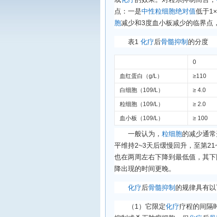
点：一是
中性粒细胞绝对值
低于1×
胞
减少和3度血小板减少的临界点
表1
化疗
后
骨髓抑制
的分度
0
血红蛋白（g/L）
≥110
白细胞（109/L）
≥ 4.0
粒细胞（109/L）
≥ 2.0
血小板（109/L）
≥ 100
一般认为，
粒细胞
的减少通常
平维持2~3天后缓慢回升，至第2
也在两周左右下降到最低值，其下
降出现的时间更晚。
化疗
后
骨髓抑制
的规律具有以
（1）它限定
化疗
疗程的间隔