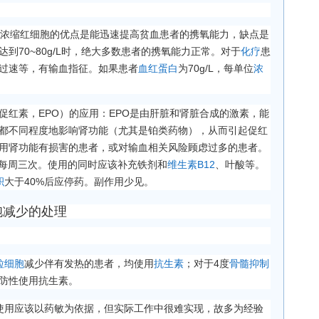
输入浓缩红细胞的优点是能迅速提高贫血患者的携氧能力，缺点是
达到70~80g/L时，绝大多数患者的携氧能力正常。对于
化疗
患
过速等，有输血指征。如果患者
血红蛋白
为70g/L，每单位
浓
。
促红素，EPO）的应用：EPO是由肝脏和肾脏合成的激素，能
都不同程度地影响肾功能（尤其是铂类药物），从而引起促红
用肾功能有损害的患者，或对输血相关风险顾虑过多的患者。
射，每周三次。使用的同时应该补充铁剂和
维生素B12
、叶酸等。
积
大于40%后应停药。副作用少见。
胞减少的处理
粒细胞
减少伴有发热的患者，均使用
抗生素
；对于4度
骨髓抑制
防性使用抗生素。
使用应该以药敏为依据，但实际工作中很难实现，故多为经验