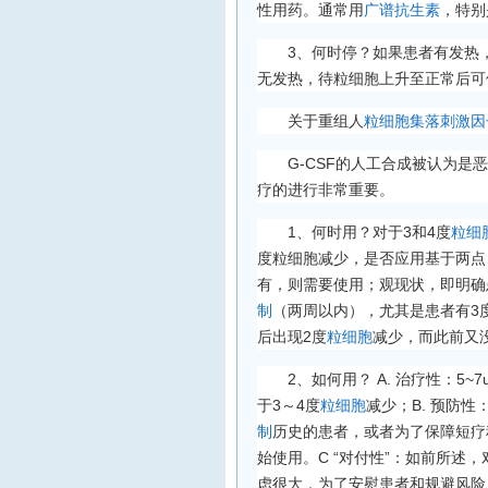
性用药。通常用
广谱抗生素
，特别
3、何时停？如果患者有发热
无发热，待粒细胞上升至正常后可
关于重组人
粒细胞集落刺激因
G-CSF的人工合成被认为是
疗的进行非常重要。
1、何时用？对于3和4度
粒细
度粒细胞减少，是否应用基于两点
有，则需要使用；观现状，即明确
制
（两周以内），尤其是患者有3
后出现2度
粒细胞
减少，而此前又
2、如何用？ A. 治疗性：5~7
于3～4度
粒细胞
减少；B. 预防性：
制
历史的患者，或者为了保障短疗
始使用。C “对付性”：如前所述，
虑很大，为了安慰患者和规避风险，有