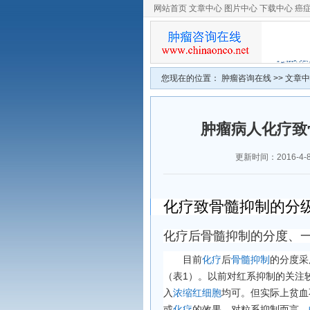
网站首页
文章中心
图片中心
下载中心
癌
您现在的位置：
肿瘤咨询在线
>>
文章中
肿瘤病人化疗致
更新时间：2016-4-8 
化疗致骨髓抑制的分
化疗后骨髓抑制的分度、
目前
化疗
后
骨髓抑制
的分度采
（表1）。以前对红系抑制的关注
入
浓缩红细胞
均可。但实际上贫血
或
化疗
的效果。对粒系抑制而言，