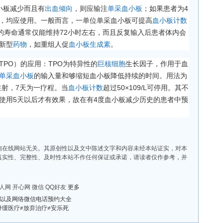
小板减少而且有
出血倾向
，则应输注
单采血小板
；如果患者为4
，均应使用。一般而言，一单位单采血小板可提高
血小板计数
板的寿命通常仅能维持72小时左右，而且反复输入后患者体内会
新型
药物
，如重组人促
血小板生成素
。
TPO）的应用：TPO为特异性的
巨核细胞
生长因子，作用于血
单采血小板
的输入量和够缩短血小板降低持续的时间。用法为
）皮下注射，7天为一疗程。当
血小板计数
超过50×109/L可停用。其不
使用5天以后才有效果，故在有4度血小板减少历史的患者中预
在线网站无关。其原创性以及文中陈述文字和内容未经本站证实，对本
真实性、完整性、及时性本站不作任何保证或承诺，请读者仅作参考，并
人网
开心网
微信
QQ好友
更多
以及网络微信电话预约大全
:舒缓医疗≠放弃治疗≠安乐死