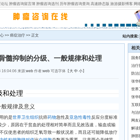
症论坛
肿瘤咨询留言簿
肿瘤咨询选刊
历年肿瘤咨询查询
高速静态版
旅游摄影愽客
网
心
>>
癌症治疗
>> 正文
站内搜索:
相关
骨髓抑制的分级、一般规律和处理
国务
治疗
16:04:06 来源:
web
作者:
web
可选字体【
大
中
小
】
防治
张华
世界
级和处理
张华
互联
一般规律及意义
与治
用的是
世界卫生组织
抗癌
药物
急性及
亚急性毒性
反应分度标准
网友
较少，原因在于贫血的处理相对简单而且见效迅速，输血或输
解读
不仅使患者的组织乏氧导致一般状况差，而且还可能降低放疗
肺部
中性粒细胞绝对值
比
白细胞
总数更为重要。注意两个关键节