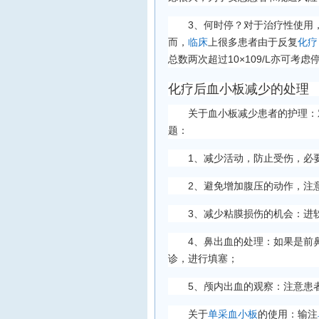
3、何时停？对于治疗性使用
而，
临床
上很多患者由于反复
化疗
总数两次超过10×109/L亦可考
化疗后血小板减少的处理
关于血小板减少患者的护理：
题：
1、减少活动，防止受伤，必
2、避免增加腹压的动作，注
3、减少粘膜损伤的机会：进
4、鼻出血的处理：如果是前
诊，进行填塞；
5、颅内出血的观察：注意患
关于
单采血小板
的使用：输注