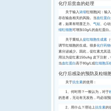
化疗后贫血的处理
关于输入
浓缩
红细胞[4]：
存在输血相关的风险。当
血红蛋白
者，如果有明显乏力、
气短
、心动
缩红细胞
可增加10g/L的血红蛋白
关于重组人
促红细胞生成素
（
调节红细胞的生成。很多
化疗药物
素分泌减少。因此，促红素尤其适
用法为促红素150u/kg 皮下注
当
血红蛋白
高于80g/L或
红细胞压
化疗后感染的预防及粒细
关于
抗生素
的使用：
1、何时用？一般认为，对于
的患者，无论有无发热，均必须预
2、用什么？理论上
抗生素
的