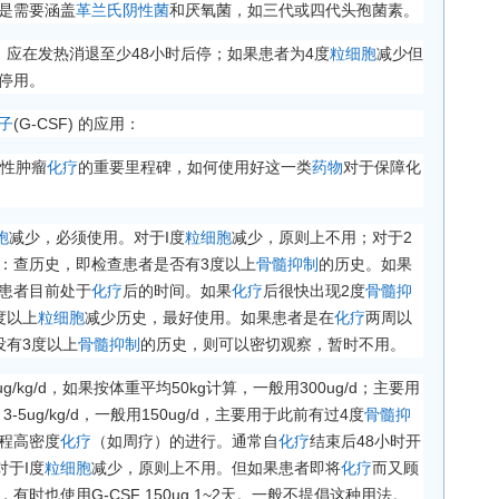
是需要涵盖
革兰氏阴性菌
和厌氧菌，如三代或四代头孢菌素。
，应在发热消退至少48小时后停；如果患者为4度
粒细胞
减少但
停用。
子
(G-CSF) 的应用：
恶性肿瘤
化疗
的重要里程碑，如何使用好这一类
药物
对于保障化
胞
减少，必须使用。对于I度
粒细胞
减少，原则上不用；对于2
：查历史，即检查患者是否有3度以上
骨髓抑制
的历史。如果
患者目前处于
化疗
后的时间。如果
化疗
后很快出现2度
骨髓抑
度以上
粒细胞
减少历史，最好使用。如果患者是在
化疗
两周以
没有3度以上
骨髓抑制
的历史，则可以密切观察，暂时不用。
ug/kg/d，如果按体重平均50kg计算，一般用300ug/d；主要用
3-5ug/kg/d，一般用150ug/d，主要用于此前有过4度
骨髓抑
程高密度
化疗
（如周疗）的进行。通常自
化疗
结束后48小时开
对于I度
粒细胞
减少，原则上不用。但如果患者即将
化疗
而又顾
时也使用G-CSF 150ug 1~2天。一般不提倡这种用法。