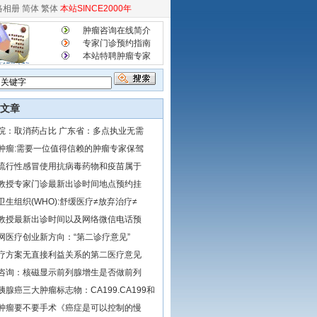
络相册
简体
繁体
本站SINCE2000年
肿瘤咨询在线简介
专家门诊预约指南
本站特聘肿瘤专家
文章
院：取消药占比 广东省：多点执业无需
肿瘤:需要一位值得信赖的肿瘤专家保驾
流行性感冒使用抗病毒药物和疫苗属于
教授专家门诊最新出诊时间地点预约挂
卫生组织(WHO):舒缓医疗≠放弃治疗≠
教授最新出诊时间以及网络微信电话预
网医疗创业新方向：“第二诊疗意见”
疗方案无直接利益关系的第二医疗意见
咨询：核磁显示前列腺增生是否做前列
胰腺癌三大肿瘤标志物：CA199.CA199和
肿瘤要不要手术《癌症是可以控制的慢