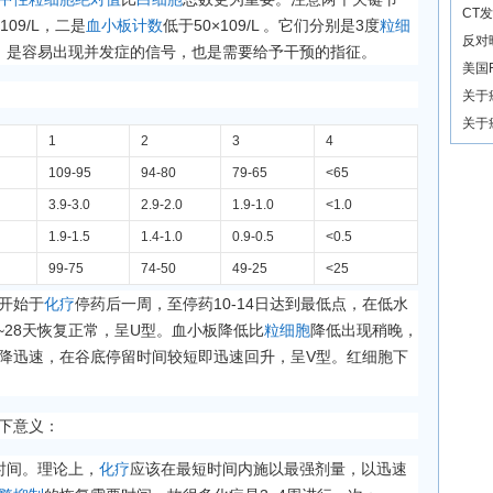
CT
109/L，二是
血小板计数
低于50×109/L 。它们分别是3度
粒细
反对
，是容易出现并发症的信号，也是需要给予干预的指征。
美国
关于
关于
1
2
3
4
109-95
94-80
79-65
<65
3.9-3.0
2.9-2.0
1.9-1.0
<1.0
1.9-1.5
1.4-1.0
0.9-0.5
<0.5
99-75
74-50
49-25
<25
开始于
化疗
停药后一周，至停药10-14日达到最低点，在低水
1~28天恢复正常，呈U型。血小板降低比
粒细胞
降低出现稍晚，
降迅速，在谷底停留时间较短即迅速回升，呈V型。红细胞下
下意义：
时间。理论上，
化疗
应该在最短时间内施以最强剂量，以迅速