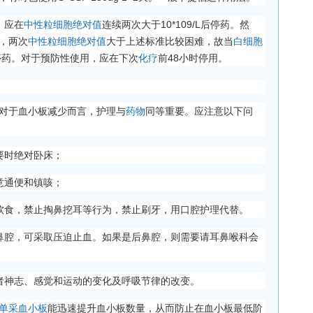
，应在
中性粒细胞绝对值
连续两次大于10*109/L后停药。然
，两次
中性粒细胞绝对值
大于上述标准比较困难，故当
白细胞
虑停药。对于预防性使用，应在下次
化疗
前48小时停用。
对于血小板减少而言，护理与
药物
同等重要。应注意以下问
要时绝对卧床；
意通便和镇咳；
软食，禁止掏鼻挖耳等行为，禁止刷牙，用口腔护理代替。
鼻腔，可采取压迫止血。如果是后鼻腔，则需要请耳鼻喉科会
者神志、感觉和运动的变化及呼吸节律的改变。
单采血小板
能迅速提升血小板数量，从而防止在血小板最低阶