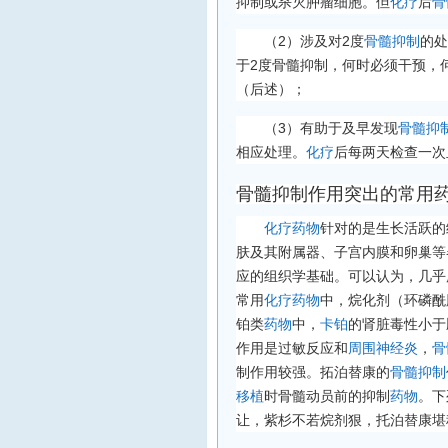
抑制或杀灭肿瘤细胞。但
化疗
后
骨
（2）涉及对2度
骨髓抑制
的处
于2度骨髓抑制，何时必须干预，
（后述）；
（3）有助于及早发现
骨髓抑
相应处理。
化疗
后每两天检查一次
骨髓抑制作用突出的常用
化疗
药物
针对的是生长活跃的
肤及其附属器、子宫内膜和卵巢等
应的组织学基础。可以认为，几乎
常用
化疗药物
中，烷化剂（环磷酰
铂类
药物
中，
卡铂
的肾脏毒性小于
作用是过敏反应和
周围神经炎
，
骨
制作用较强。拓泊替康的
骨髓抑制
移植
时骨髓动员前的抑制
药物
。下
让，紫杉不若烷剂狠，托泊替康堪