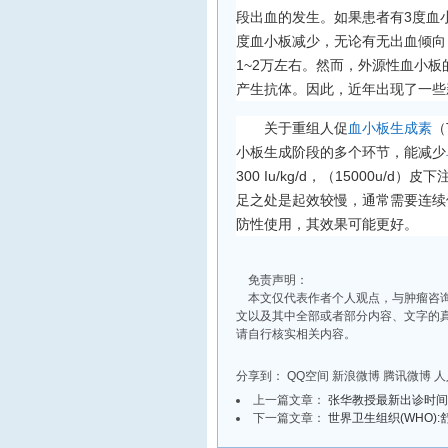
段出血的发生。如果患者有3度血
度血小板减少，无论有无出血倾向
1~2万左右。然而，外源性血小
产生抗体。因此，近年出现了一些
关于重组人促
血小板生成素
（
小板生成阶段的多个环节，能减少
300 Iu/kg/d，（15000u/d
足之处是起效较慢，通常需要连续
防性使用，其效果可能更好。
免责声明：
本文仅代表作者个人观点，与肿瘤咨询
文以及其中全部或者部分内容、文字的
请自行核实相关内容。
分享到：
QQ空间
新浪微博
腾讯微博
人
上一篇文章：
张华教授最新出诊时间
下一篇文章：
世界卫生组织(WHO)