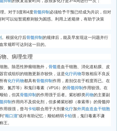
髓抑制
的恢复需要时间，故很多化疗是3~4周进行一次；
理。对于3度和4度
骨髓抑制
必须给予干预已经成为共识，但对
何时可以短暂观察则较为困惑。利用上述规律，有助于决策
制
。根据化疗后
骨髓抑制
的规律后，能及早发现这一问题并行
血常规即可达到这一目的。
药物、病理生理
细胞。除恶性肿瘤细胞外，
骨髓
造血干细胞、消化道粘膜、皮
器官或组织的细胞更新亦较快，这是
化疗药物
导致相应不良反
所有
化疗药物
都具有
骨髓抑制
作用，差别仅在于程度而已。在
胺、氮芥等）和鬼臼毒素（VP16）的
骨髓抑制
作用较强。在
顺铂，但其
骨髓抑制
的作用强于后者。紫杉醇类
药物
的主要副
髓抑制
作用尚不及烷化剂，但多烯紫杉醇（泰索蒂）的骨髓抑
作用很强，曾与
卡铂
联合用于大剂量
化疗
加
外周血造血干细胞
列“
顺口溜
”或许有助记忆：顺铂稍弱
卡铂
强，鬼臼毒素不谦
称王。