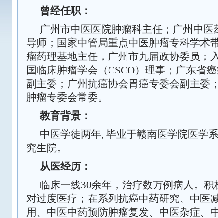
曾经任职：
广州市中医医院肿瘤科主任
；
广州中医
导师
；
国家中管局重点中医肿瘤专科学术
瘤药理基地主任，
广州市九届政协委员
；
国
临床
肿瘤学会（
CSCO
）理事；
广东省癌
副主委；
广州抗癌协会胃癌专委会副主委
肿瘤专委会常委。
教育背景：
中医学徒
两年
,
毕业于
赣南医学院医学
究生院。
从医经历：
临床一线
30
余年
，
治
疗
数万
例病人
。积
对过度医疗；在系列抗癌中药研究、中医
用、中医中药预防肿瘤复发、中医杂症、