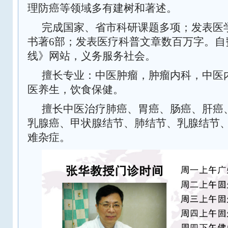
理
防癌等领域多有建树
和著述
。
完成国家、省市科研课题多项；发表医
书著
6
部
；发表医疗科普文章数百万字
。自
线
》
网
站，
义务
服务社会。
擅
长
专
业
：
中医肿瘤，肿瘤内科，中医
医养生
，
饮食保健。
擅长中医治疗肺癌、胃癌、肠癌、肝癌
乳腺癌、甲状腺结节、肺结节、乳腺结节
难杂症。