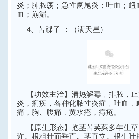
炎；肺脓疡；急性阑尾炎；叶血；衄
血；崩漏。
4、苦碟子 ：（满天星）
【功效主治】清热解毒，排脓，止
炎，痢疾，各种化脓性炎症，吐血，
痛，胸、腹痛，黄水疮，痔疮。
【原生形态】抱茎苦荬菜多年生草
许。根粗壮而垂直。茎直立。根生叶