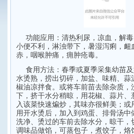
功能应用：清热利尿，凉血，解毒
小便不利，淋浊带下，暑湿泻痢，衄
赤，咽喉肿痛，痈肿疮毒。
食用方法：春季或夏季采集幼苗及
水烫熟，捞出切碎，加盐、味精、蒜
椒油凉拌食。或将车前苗去除杂质，
下，挤干水分稍晾，用花椒、蒜片、
入该菜快速煸炒，其味亦很鲜美；或
用开水烫后，加入到鸡蛋、排骨汤中
洗净、烫过的车前去除水分，晾干，
调味品做馅，可蒸包子，煮饺子，烙