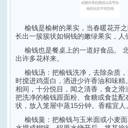
榆钱是榆树的果实，当春暖花开之
长出一簇簇状如铜钱的嫩绿果实，人
榆钱也是餐桌上的一道好食品。 
出许多花样来。
榆钱汤：把榆钱洗净，去除杂质，
时搅进鸡蛋白，洒进少许香油和味精
相间，十分悦目，闻之清香，食之滑
把洗净的榆钱跟面粉、食糖或食盐配
状，放入笼屉中蒸15分钟。香糯宜人
榆钱羹：把榆钱与玉米面或小麦面