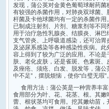
发现，蒲公英对金黄色葡萄球耐药菌
有较强的杀菌作用，对肺炎双球菌、
杆菌及卡他球菌均有一定的杀菌作用
已制成注射剂、片剂、糖浆剂等不同
用于治疗急性乳腺炎、结膜炎、淋巴
支气管炎、上呼吸道感染，还可治胃
及泌尿系感染等各种感染性疾病。此
容上得到了较为广泛的应用。不论是
肤、老化皮肤，还是雀斑、色素斑、
及痤疮、须疮、白发、脱发等，蒲公
中不足”，摆脱烦恼，使你“白璧无瑕”
食用方法：蒲公英是一种营养丰富
食用部分为叶、花、花茎、根。其嫩
蕾、根状茎均可食用。挖其嫩幼苗，
洗，炒食、凉拌、做汤。风味尤佳。