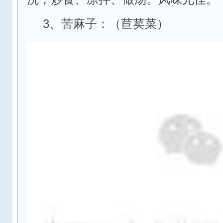
3、苦麻子：（苣荬菜）