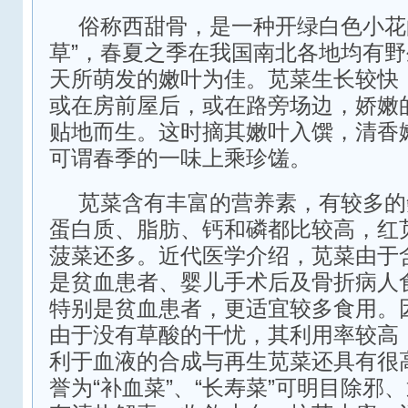
俗称西甜骨，是一种开绿白色小花
草”，春夏之季在我国南北各地均有
天所萌发的嫩叶为佳。苋菜生长较快
或在房前屋后，或在路旁场边，娇嫩
贴地而生。这时摘其嫩叶入馔，清香
可谓春季的一味上乘珍馐。
苋菜含有丰富的营养素，有较多的
蛋白质、脂肪、钙和磷都比较高，红
菠菜还多。近代医学介绍，苋菜由于
是贫血患者、婴儿手术后及骨折病人
特别是贫血患者，更适宜较多食用。
由于没有草酸的干忧，其利用率较高
利于血液的合成与再生苋菜还具有很
誉为“补血菜”、“长寿菜”可明目除邪