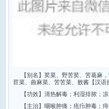
【别名】荬菜、野苦荬、苦葛麻，
苣菜、曲麻菜、苦苦菜、败酱【汉语拼音】q
【功效】清热解毒；利湿排脓；凉
【主治】咽喉肿痛；疮疖肿毒；痔