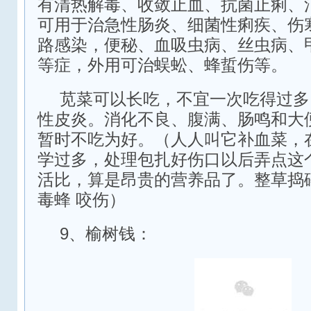
有清热解毒、收敛止血、抗菌止痢、
可用于治急性肠炎、细菌性痢疾、伤
路感染，便秘、血吸虫病、丝虫病、
等症，外用可治蜈蚣、蜂蜇伤等。
苋菜可以长吃，不宜一次吃得过多
性皮炎。消化不良、腹满、肠鸣和大
暂时不吃为好。（人人叫它补血菜，
学过多，处理包扎好伤口以后弄点这
活比，算是昂贵的营养品了。整草捣
毒蜂 咬伤）
9、榆树钱：