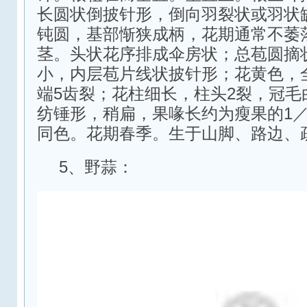
长圆状倒披针形，倒向羽裂状或羽状
钝圆，基部惭狭成柄，花期通常不萎
茎。头状花序排成伞房状；总苞圆摘
小，内层苞片线状披针形；花黄色，
端5齿裂；花柱细长，柱头2裂，冠毛
纺锤形，稍扁，果喙长约为瘦果的1／
同色。花期春季。生于山脚、路边、
5、野蒜：