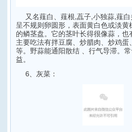
又名薤白、薤根,藠子,小独蒜,薤
呈不规则卵圆形，表面黄白色或淡黄
的鳞茎盘。它的茎叶长得很像蒜，也
主要吃法有拌豆腐、炒腊肉、炒鸡蛋
等。野蒜能通阳散结 、行气导滞。
益。
6、灰菜：