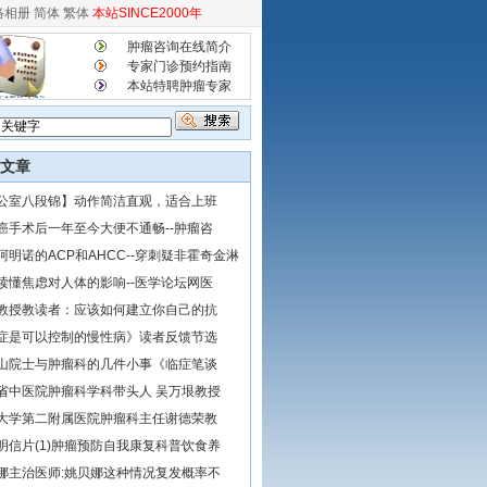
络相册
简体
繁体
本站SINCE2000年
肿瘤咨询在线简介
专家门诊预约指南
本站特聘肿瘤专家
文章
公室八段锦】动作简洁直观，适合上班
癌手术后一年至今大便不通畅--肿瘤咨
阿明诺的ACP和AHCC--穿刺疑非霍奇金淋
读懂焦虑对人体的影响--医学论坛网医
教授教读者：应该如何建立你自己的抗
症是可以控制的慢性病》读者反馈节选
山院士与肿瘤科的几件小事《临症笔谈
省中医院肿瘤科学科带头人 吴万垠教授
大学第二附属医院肿瘤科主任谢德荣教
明信片(1)肿瘤预防自我康复科普饮食养
娜主治医师:姚贝娜这种情况复发概率不