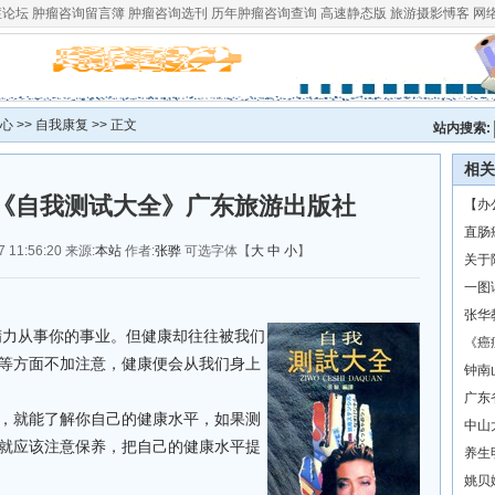
症论坛
肿瘤咨询留言簿
肿瘤咨询选刊
历年肿瘤咨询查询
高速静态版
旅游摄影愽客
网
心
>>
自我康复
>> 正文
站内搜索:
相关
-《自我测试大全》广东旅游出版社
【办
直肠
11:56:20 来源:
本站
作者:
张骅
可选字体【
大
中
小
】
关于
一图
张华
精力从事你的事业。但健康却往往被我们
《癌
等方面不加注意，健康便会从我们身上
钟南
广东
，就能了解你自己的健康水平，如果测
中山
就应该注意保养，把自己的健康水平提
养生
姚贝