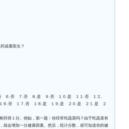
服药或看医生？
否 ６.否 ７.否 ８.是 ９.否 １０.是 １１.否 １２.
１６.否 １７.否 １８.是 １９.是 ２０.是 ２１.是 ２
相符得１分。例如，第一题：你经常吃蔬菜吗？由于吃蔬菜有
，就会增加一分健康因素。然后，统计分数，就可知道你的健