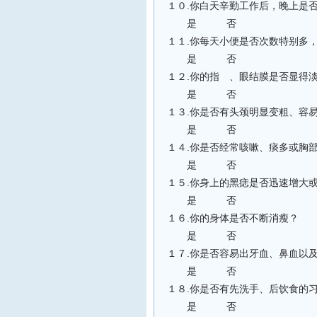
１０.你白天辛勤工作后，晚上是
是 否
１１.你每天小便是否次数特别多
是 否
１２.你的指 、眼结膜是否显得
是 否
１３.你是否有头颈明显变粗、容
是 否
１４.你是否经常咳嗽、痰多或胸
是 否
１５.你身上的黑痣是否迅速增大
是 否
１６.你的身体是否不断消瘦？
是 否
１７.你是否容易出牙血、鼻血以及
是 否
１８.你是否有先洗手、后饮食的
是 否