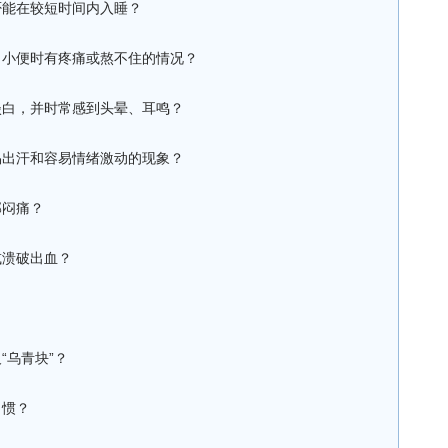
否能在较短时间内入睡？
，小便时有疼痛或熬不住的情况？
淡白，并时常感到头晕、耳鸣？
易出汗和容易情绪激动的现象？
部闷痛？
或溃破出血？
“乌青块”？
习惯？