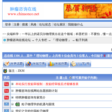
登录
注册
搜索
风格
论坛状态
论坛展区
我能做什么
>> 尖端科学：一半以上的诺贝尔物理奖出在这个领域；科普栏目：不要怕，懂一点
肿瘤咨询在线论坛
→
个人专栏
→
『 理论物理 』
→ 帖子列表
总在线 1306 人，其中『 理论物理 』上共有 0 位会员与 3 位客人，今日贴子
0
[
显
版主：
ZKM
状态
主 题 (点
即可展开贴子列表)
本站实行发贴审核制：发贴经审核后才能够发表
肿瘤咨询在线网站自愿捐助计划
特聘肿瘤咨询专家简介
粒子物理学的机遇与困境
世纪之交的中国粒子物理