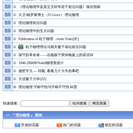
《理论物理学及其交叉科学若干前沿问题》项目指南
大卫•格罗斯博士（D.Gross） 理论物理
理论物理前沿问题
理论物理中的五大问题
Publication of 粒子物理....ecent Years[长]
粒子物理理论与相关量子场论前沿问题
保守的革命者——在杨振宁荣休晚宴上的讲话词
1946-2006年Nobel物理奖统计
感受平凡 --- 转载. 看看几个大牛的事吧
大话量子力学(ZZ)
理论物理:宇称守恒与宇称不守恒 科普
快速搜索：
-=> 『 理论物理 』 图例
开放的话题
热门的话题
锁定的话题